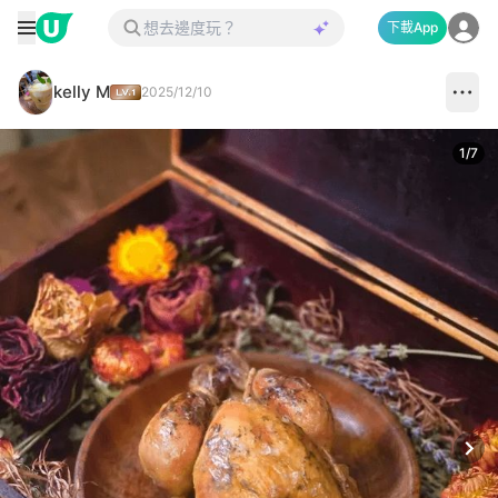
下載App
kelly M
2025/12/10
1
/
7
Next