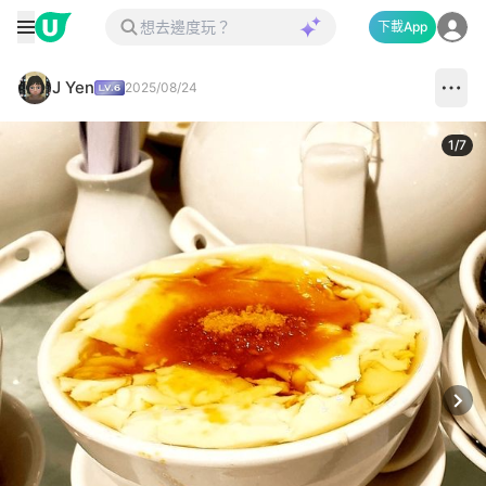
下載App
J Yen
2025/08/24
1
/
7
Next