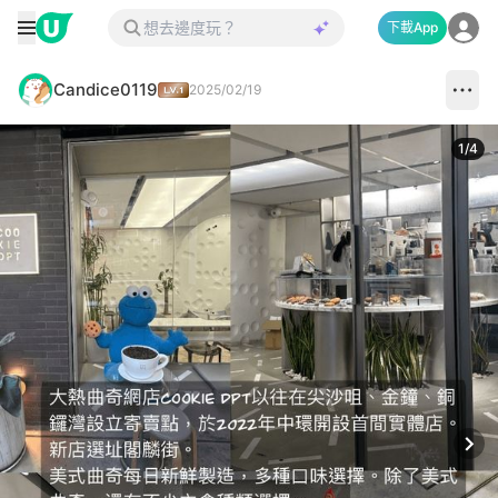
下載App
Candice0119
2025/02/19
1
/
4
Next