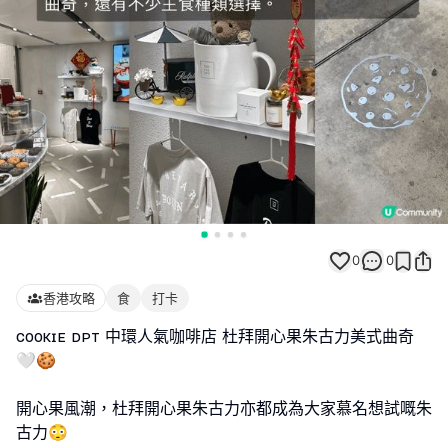
0
0
香港攻略
食
打卡
ᴄᴏᴏᴋɪᴇ ᴅᴘᴛ 中環人氣咖啡店 杜拜開心果朱古力美式曲奇
🤍🍪
開心果風潮，杜拜開心果朱古力亦都成為大家慕名想試嘅朱
古力😳