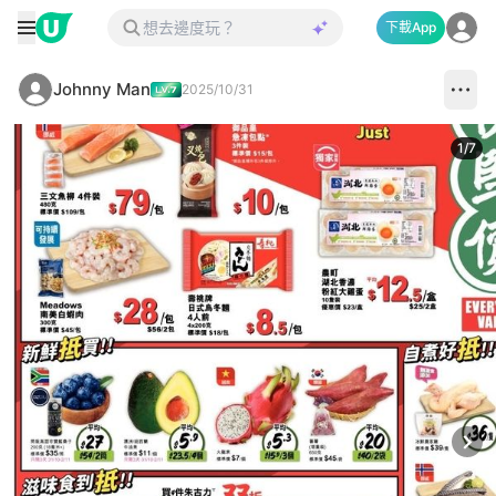
下載App
Johnny Man
2025/10/31
1
/
7
Next