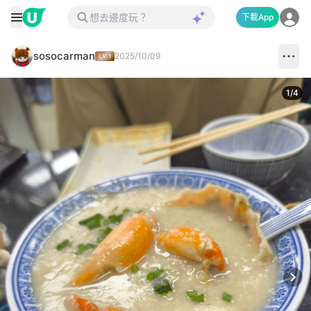
下載App
sosocarman
2025/10/09
1
/
4
Next