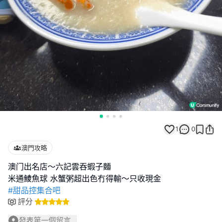
1
0
澳門攻略
澳门出名店～六記雲吞蝦子麵
#甜品控集合吧
評分
發表第一個留言...