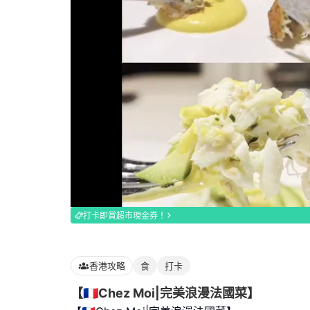
Loaded
:
100.00%
打卡即賞超市現金券！
香港攻略
食
打卡
【🇫🇷Chez Moi|完美浪漫法國菜】