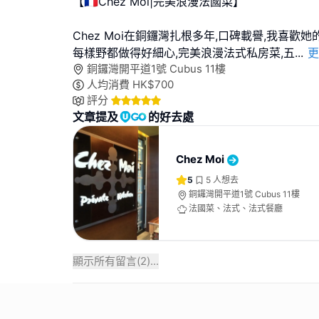
【🇫🇷Chez Moi|完美浪漫法國菜】
Chez Moi在銅鑼灣扎根多年,口碑載譽,我喜歡
每樣野都做得好細心,完美浪漫法式私房菜,五
...
更
銅鑼灣開平道1號 Cubus 11樓
人均消費
HK$
700
評分
文章提及
的好去處
Chez Moi
5
5
人想去
銅鑼灣開平道1號 Cubus 11樓
法國菜、法式、法式餐廳
顯示所有留言(
2
)...