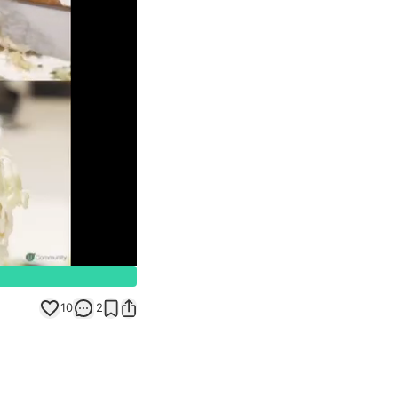
Unmute
10
2