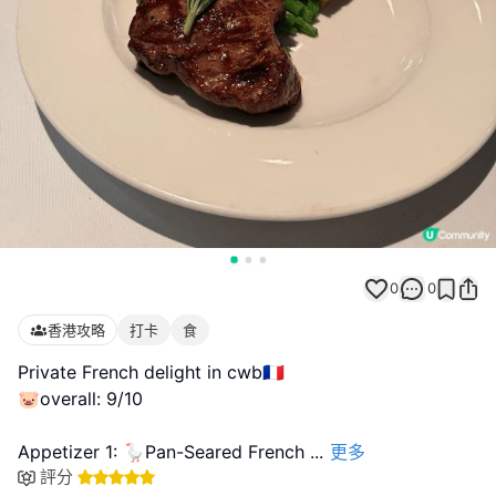
0
0
香港攻略
打卡
食
Private French delight in cwb🇫🇷
🐷overall: 9/10
Appetizer 1: 🪿Pan-Seared French
...
更多
評分