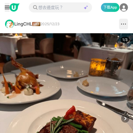
下載App
LingCHL
2025/12/23
1
/
3
Next