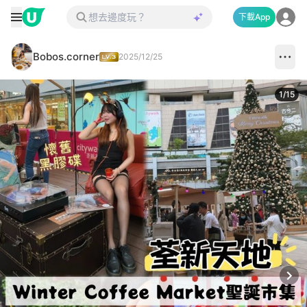
下載App
Bobos.corner
2025/12/25
1
/
15
Next