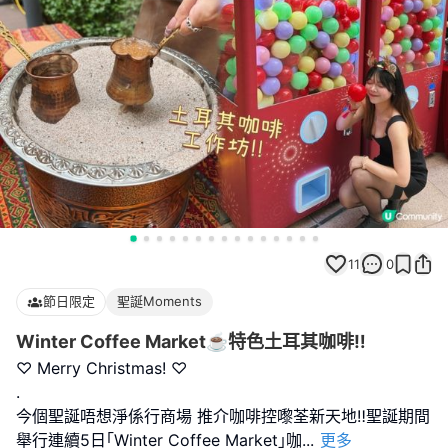
11
0
節日限定
聖誕Moments
Winter Coffee Market☕️特色土耳其咖啡‼️
♡ Merry Christmas! ♡
.
今個聖誕唔想淨係行商場 推介咖啡控嚟荃新天地‼️聖誕期間
舉行連續5日｢Winter Coffee Market｣咖
...
更多