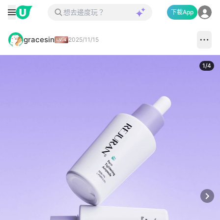
下載App
gracesin
2025/11/15
1
/
4
Next