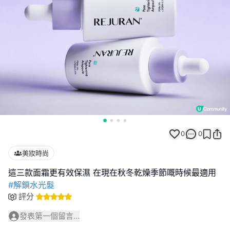
0
0
美妝時尚
#解鎖水光髮
評分
發表第一個留言...