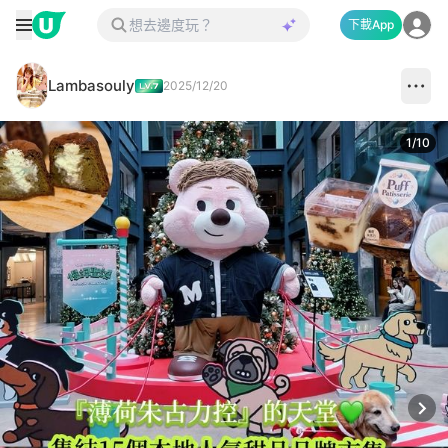
下載App
Lambasouly
2025/12/20
1
/
10
Next