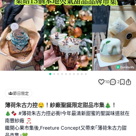
10
2
節日限定
薄荷朱古力控🤤！紗廠聖誕限定甜品市集🎄！
🎄🍫 #薄荷朱古力控必衝!今年最清新甜蜜的聖誕味道就在
南豐紗廠 🎅🏻
繼開心果市集後,Freeture Concept又帶來｢薄荷朱古力甜
品市集｣💚