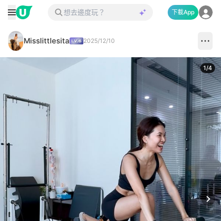
下載App
Misslittlesita
2025/12/10
1
/
4
Next