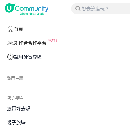
首頁
創作者合作平台
試用獎賞專區
熱門主題
親子專區
放電好去處
親子旅遊