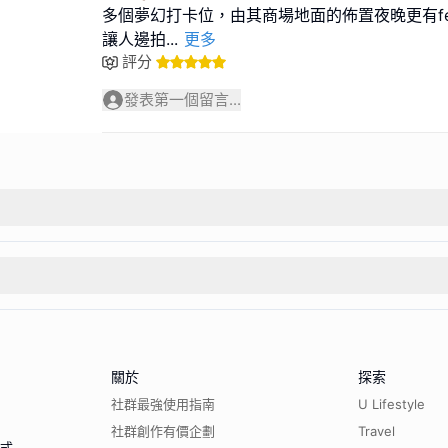
多個夢幻打卡位，由其商場地面的佈置夜晚更有fe
讓人邊拍
...
更多
評分
發表第一個留言...
關於
探索
社群最強使用指南
U Lifestyle
社群創作有價企劃
Travel
程式