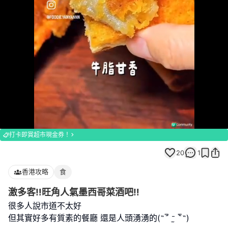
Loaded
:
Unmute
100.00%
打卡即賞超市現金券！
20
1
香港攻略
食
激多客‼️旺角人氣墨西哥菜酒吧‼️
很多人說市道不太好
但其實好多有質素的餐廳 還是人頭湧湧的(˶‾᷄ ⁻̫ ‾᷅˵)