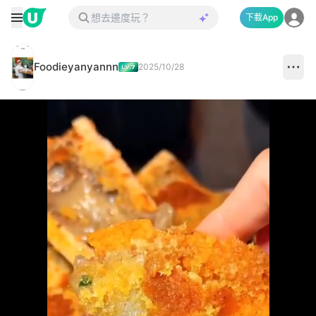
下載App
Foodieyanyannn
2025/10/28