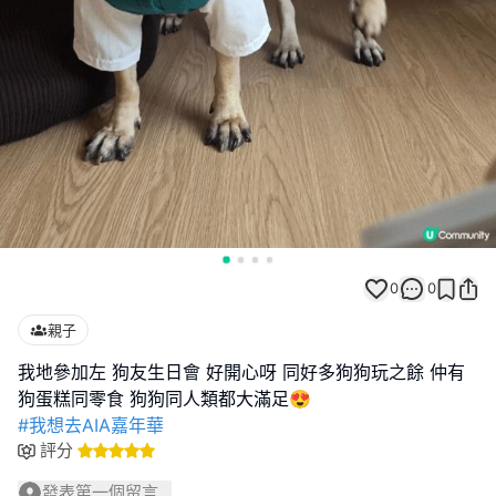
0
0
親子
我地參加左 狗友生日會 好開心呀 同好多狗狗玩之餘 仲有
#我想去AIA嘉年華
評分
發表第一個留言...