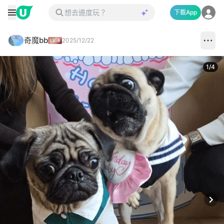
下載App
奇魔bb
2025/12/22
1
/
4
Next