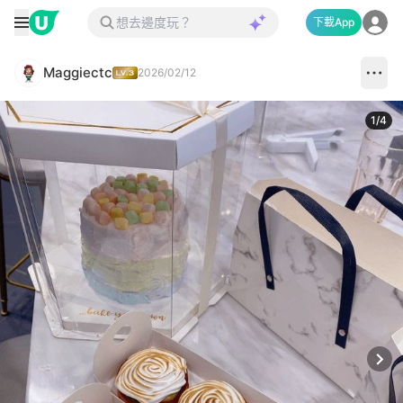
下載App
Maggiectc
2026/02/12
1
/
4
Next