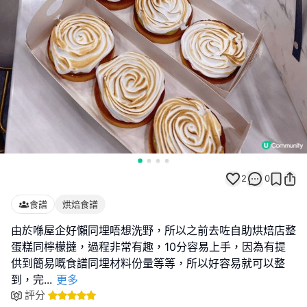
2
0
食譜
烘焙食譜
由於喺屋企好懶同埋唔想洗野，所以之前去咗自助烘焙店整
蛋糕同檸檬撻，過程非常有趣，10分容易上手，因為有提
供到簡易嘅食譜同埋材料份量等等，所以好容易就可以整
到，完
...
更多
評分