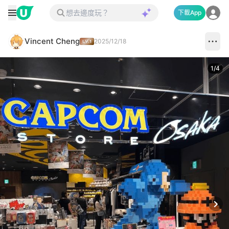
下載App
Vincent Cheng
2025/12/18
1
/
4
Next