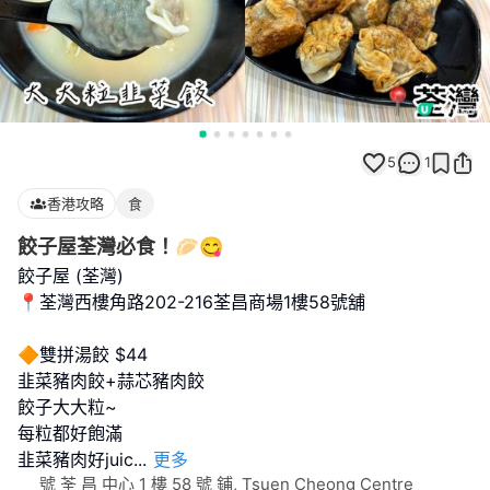
5
1
香港攻略
食
餃子屋荃灣必食！🥟😋
餃子屋 (荃灣)
📍荃灣西樓角路202-216荃昌商場1樓58號舖
🔶雙拼湯餃 $44
韭菜豬肉餃+蒜芯豬肉餃
餃子大大粒~
每粒都好飽滿
韭菜豬肉好juic
...
更多
號 荃 昌 中心 1 樓 58 號 鋪, Tsuen Cheong Centre