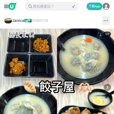
下載App
Janice
2026/01/19
1
/
7
Next