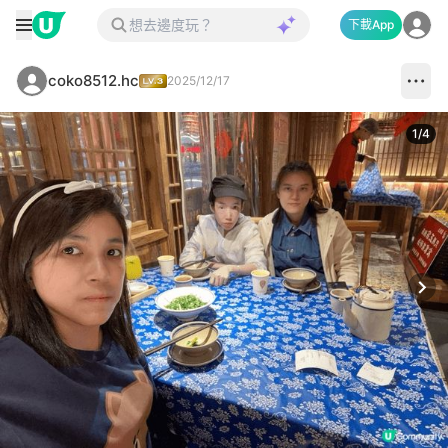
下載App
coko8512.hc
2025/12/17
1
/
4
Next