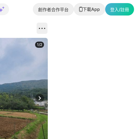
下載App
創作者合作平台
登入/註冊
1
/
2
即睇更多社
Next slide
返回帖文