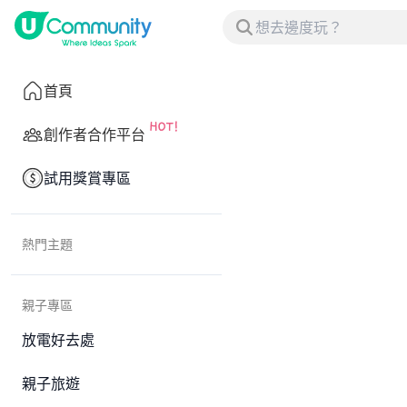
首頁
創作者合作平台
試用獎賞專區
熱門主題
親子專區
放電好去處
親子旅遊