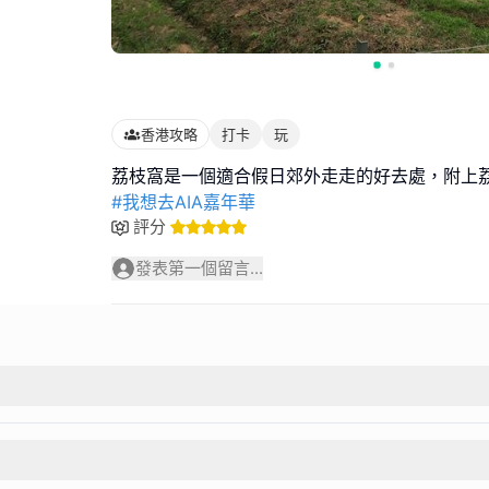
香港攻略
打卡
玩
#我想去AIA嘉年華
評分
發表第一個留言...