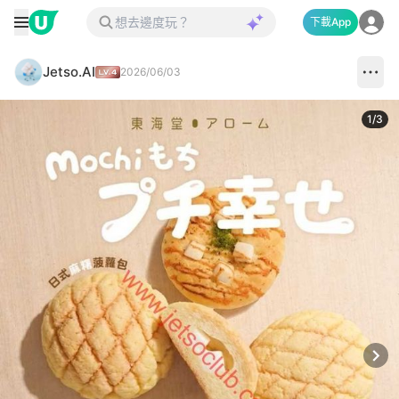
下載App
Jetso.AI
2026/06/03
1
/
3
Next