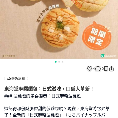
4
0
著數報料
東海堂麻糬麵包：日式滋味，口感大革新！
### 菠蘿包的驚喜變奏：日式麻糬菠蘿包
還記得那份酥脆香甜的菠蘿包嗎？現在，東海堂將它昇華
了！全新的「日式麻糬菠蘿包」（もちパイナップルパ