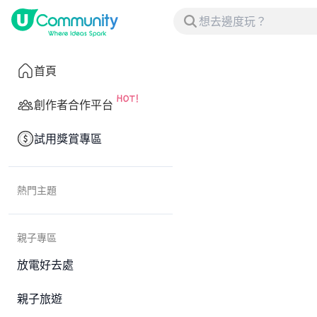
首頁
創作者合作平台
試用獎賞專區
熱門主題
親子專區
放電好去處
親子旅遊