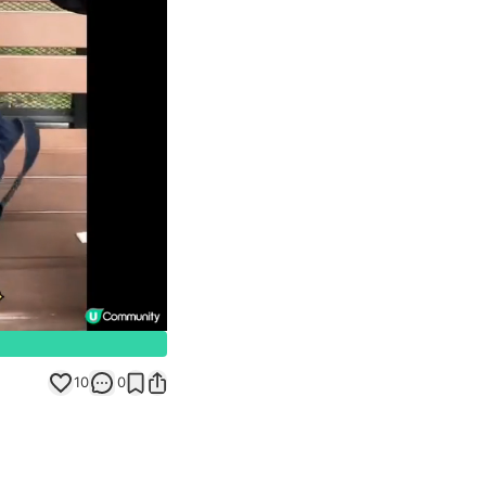
Unmute
10
0