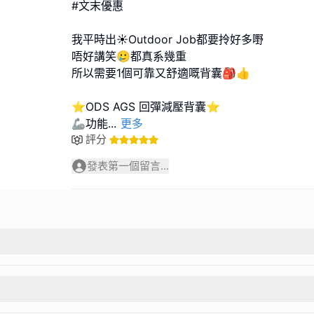
#文末優惠
我平時出☀️Outdoor Job都要拎好多嘢
唔好講笑🥲都真系幾重
所以需要1個可靠又舒適嘅背囊🎒👍
⭐ODS AGS 回彈減壓背囊⭐
🦾功能
...
更多
評分
發表第一個留言...