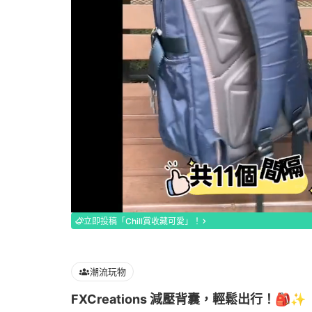
Loaded
:
100.00%
立即投稿「Chill賞收藏可愛」！
潮流玩物
FXCreations 減壓背囊，輕鬆出行！🎒✨