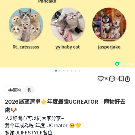
16
0
寵物
狗
2026展望清單🌟年度最強UCREATOR｜寵物好去
處🐶
人2好開心可以同大家分享~
我今年成為咗 年度 UCreator 🥹💛
多謝ULIFESTYLE各位