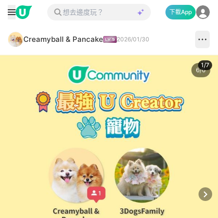
下載App
Creamyball & Pancake
2026/01/30
1
/
7
Next