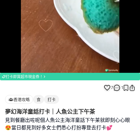
Loaded
:
Unmute
100.00%
打卡即賞超市現金券！
7
1
香港攻略
食
打卡
夢幻海洋童話打卡｜人魚公主下午茶
見到餐廳出咗呢個人魚公主海洋童話下午茶就即刻心心眼
😍當日都見到好多女士們悉心打扮專登去打卡💕