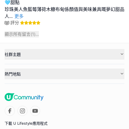
🩵甜點
珍珠美人魚藍莓薄荷木糠布甸係顏值與美味兼具嘅夢幻甜品
人
...
更多
評分
顯示所有留言(
1
)...
社群主題
熱門地點
下載 U Lifestyle應用程式