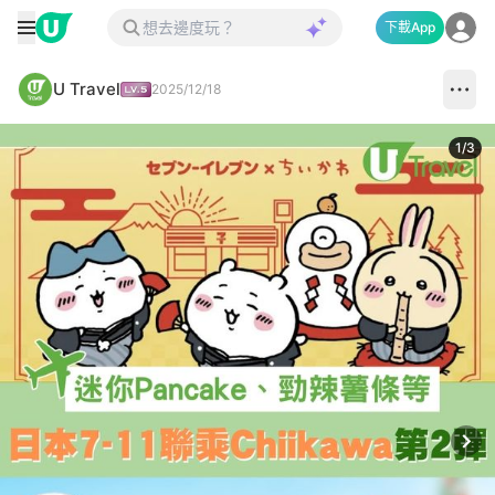
下載App
U Travel
2025/12/18
1
/
3
Next