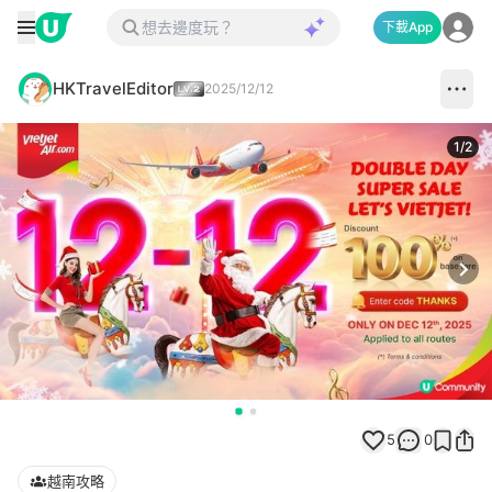
下載App
HKTravelEditor
2025/12/12
1
/
2
Next
5
0
越南攻略