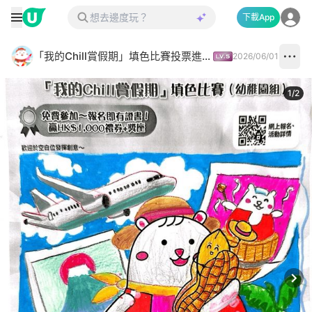
下載App
「我的Chill賞假期」填色比賽投票進行中✅
2026/06/01
1
/
2
Next