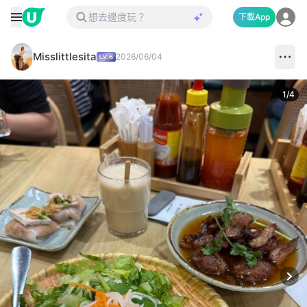
下載App
Misslittlesita
2026/06/04
1
/
4
Next