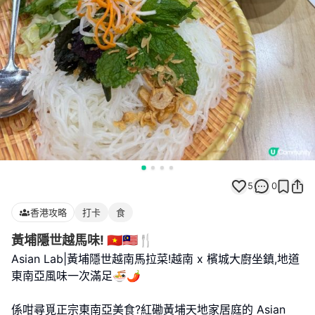
5
0
香港攻略
打卡
食
黃埔隱世越馬味! 🇻🇳🇲🇾🍴
Asian Lab|黃埔隱世越南馬拉菜!越南 x 檳城大廚坐鎮,地道
東南亞風味一次滿足🍜🌶️
係咁尋覓正宗東南亞美食?紅磡黃埔天地家居庭的 Asian