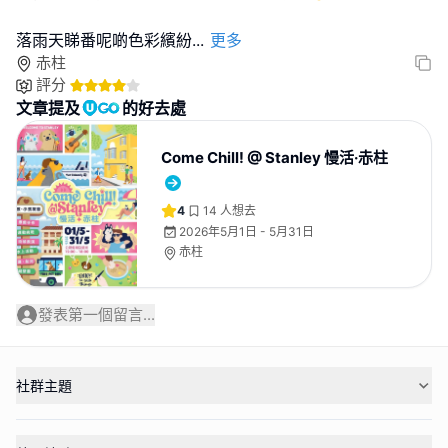
落雨天睇番呢啲色彩繽紛
...
更多
赤柱
評分
文章提及
的好去處
Come Chill! @ Stanley 慢活·赤柱
4
14
人想去
2026年5月1日 - 5月31日
赤柱
發表第一個留言...
社群主題