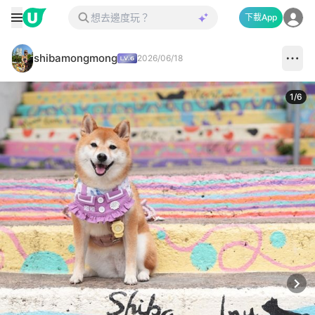
下載App
shibamongmong
2026/06/18
1
/
6
Next