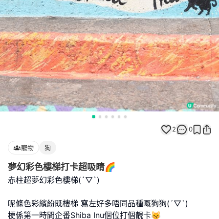
2
0
寵物
狗
夢幻彩色樓梯打卡超吸睛🌈
赤柱超夢幻彩色樓梯(´▽`)
呢條色彩繽紛既樓梯 寫左好多唔同品種嘅狗狗(´▽`)
梗係第一時間企番Shiba Inu個位打個靚卡😽