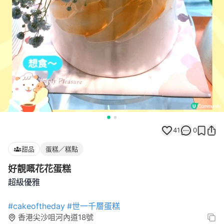
41
0
甜品
蛋糕／糕點
好靚嘅花花蛋糕
超級優雅
#cakeoftheday
#世一千層蛋糕
香港尖沙咀河內道18號