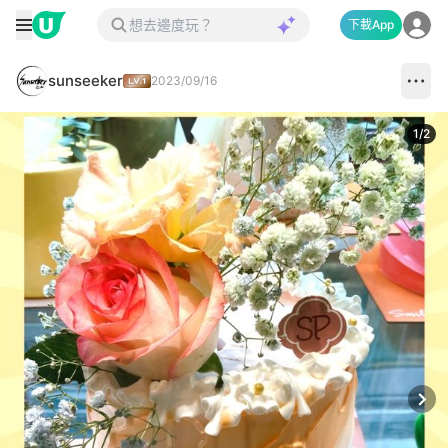
下載App
sunseeker
2023/09/16
1
/
2
Next