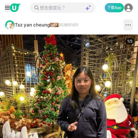
下載App
Tsz yan cheung
2026/01/01
1
/
2
Next