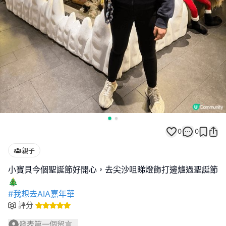
0
0
親子
小寶貝今個聖誕節好開心，去尖沙咀睇燈飾打邊爐過聖誕節
#我想去AIA嘉年華
評分
發表第一個留言...