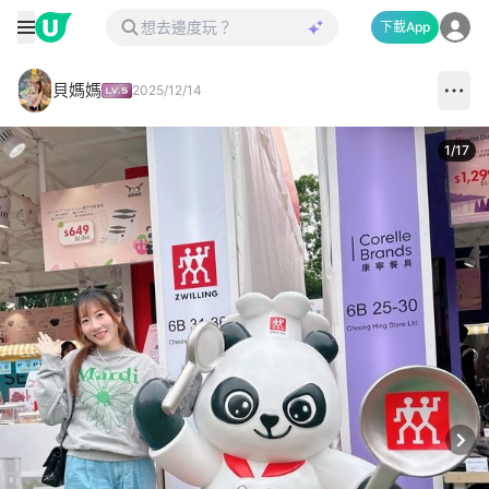
下載App
貝媽媽
2025/12/14
1
/
17
Next