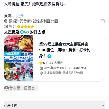
人牌攤位,廚房升級就趁而家掃貨啦~
貝媽
...
更多
銅鑼灣興發街1號維多利亞公園
評分
文章提及
的好去處
第59屆工展會12大主題區共逾
900攤位 購物、美食、打卡於一
身！
5
44
人想去
2025年12月13日 - 2026年1月5日
銅鑼灣興發街1號維多利亞公園
發表第一個留言...
社群主題