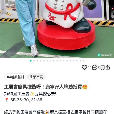
44
0
著數報料
生活百貨
工展會廚具控衝呀！康寧孖人牌勁抵買🤩
第59屆工展會✨廚具控必去!
📍 6B 25-30, 31-36
終於等到工展會開幕啦🎉廚具控直接去康寧餐具同德國孖