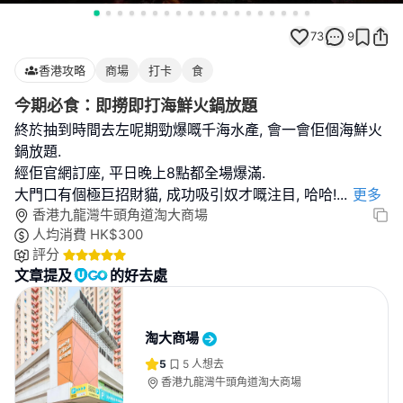
73
9
香港攻略
商場
打卡
食
今期必食：即撈即打海鮮火鍋放題
終於抽到時間去左呢期勁爆嘅千海水產, 會一會佢個海鮮火
鍋放題.
經佢官網訂座, 平日晚上8點都全場爆滿.
大門口有個極巨招財貓, 成功吸引奴才嘅注目, 哈哈!
...
更多
香港九龍灣牛頭角道淘大商場
人均消費
HK$
300
評分
文章提及
的好去處
淘大商場
5
5
人想去
香港九龍灣牛頭角道淘大商場