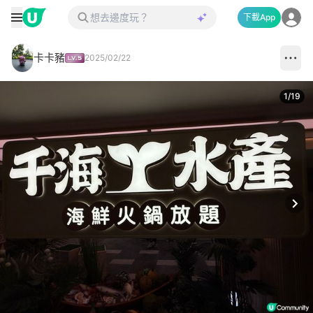
下載App
卡卡豬
2025/02/22
1
/
19
Next