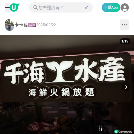
下載App
卡卡豬
2025/02/22
1
/
19
Next