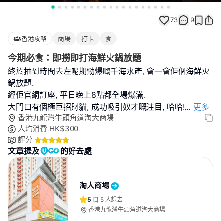
73
9
香港攻略
商場
打卡
食
今期必食：即撈即打海鮮火鍋放題
終於抽到時間去左呢期勁爆嘅千海水產, 會一會佢個海鮮火
鍋放題.
經佢官網訂座, 平日晚上8點都全場爆滿.
大門口有個極巨招財貓, 成功吸引奴才嘅注目, 哈哈!
...
更多
香港九龍灣牛頭角道淘大商場
人均消費
HK$
300
評分
文章提及
的好去處
淘大商場
5
5
人想去
香港九龍灣牛頭角道淘大商場