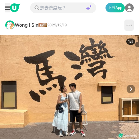
下載App
Wong I Sin
2025/12/19
1
/
5
Next