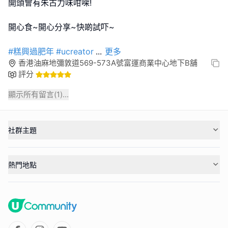
開頭會有朱古力味咁㗎!
開心食~開心分享~快啲試吓~
#糕興過肥年
#ucreator
...
更多
香港油麻地彌敦道569-573A號富運商業中心地下B舖
評分
顯示所有留言(
1
)...
社群主題
熱門地點