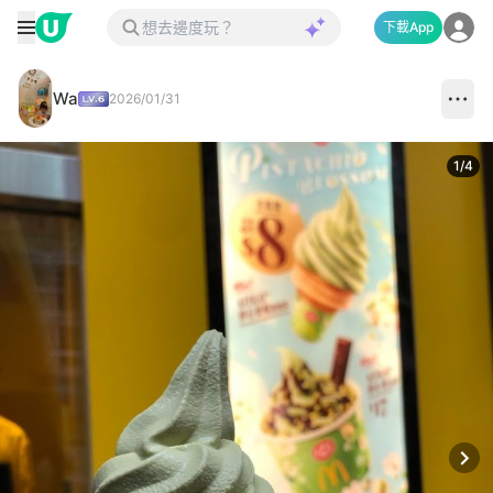
下載App
Wa
2026/01/31
1
/
4
Next