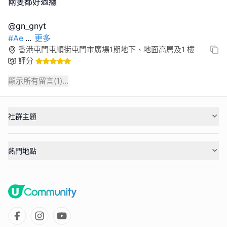
兩隻都好過癮
#Ae
...
更多
香港屯門屯順街屯門市廣場1期地下、地面高層及1 樓
評分
顯示所有留言(
1
)...
社群主題
熱門地點