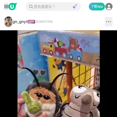
下載App
gn_gnyt
2026/07/08