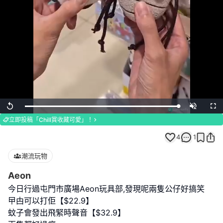
Loaded
:
Replay
Unmute
Full
100.00%
立即投稿「Chill賞收藏可愛」！
4
1
潮流玩物
Aeon
今日行過屯門市廣場Aeon玩具部,發現呢兩隻公仔好搞笑
曱甴可以打佢【$22.9】
蚊子會發出飛緊時聲音【$32.9】