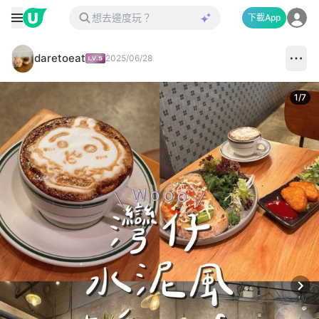
下載App
daretoeat
2025/06/28
1
/
7
Next