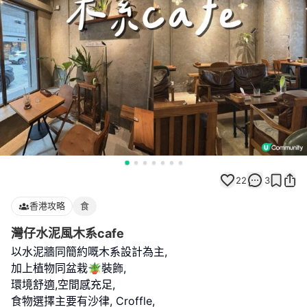
22
3
香港攻略
食
灣仔水泥風木系cafe
以水泥牆同簡約嘅木系設計為主,
加上植物同盆栽🪴裝飾,
環境舒適,空間感充足,
食物選擇主要有沙律, Croffle,