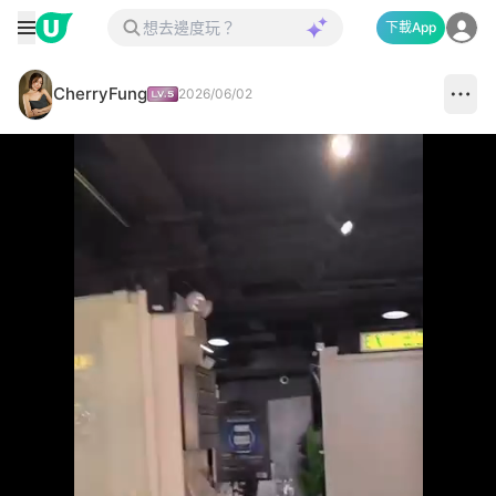
下載App
CherryFung
2026/06/02