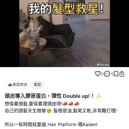
Loaded
:
Unmute
100.00%
0
0
美妝時尚
美妝
頭皮導入膠原蛋白，彈性 Double up!！✨
想保養頭髮,要保養埋頭皮呀!📣📣📣
自己的頭髮天生微攣🥹 髮根很油,髮尾又乾,非常難打理!