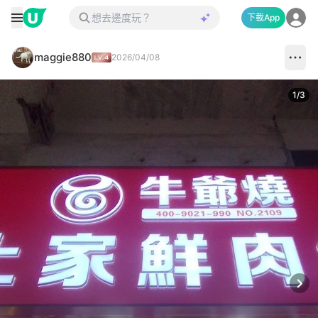
下載App
maggie880
2026/04/08
1
/
3
Next