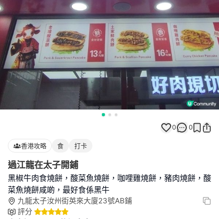
0
0
香港攻略
食
打卡
過江龍在太子開鋪
黑椒牛肉食燒餅，酸菜魚燒餅，咖哩雞燒餅，豬肉燒餅，酸
菜魚燒餅咸啲，最好食係黑牛
九龍太子汝州街英來大廈23號AB鋪
評分