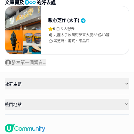
文章提及
的好去處
暖心芝作 (太子)
5
5
人想去
九龍太子汝州街英來大廈23號AB鋪
黑芝麻、港式、甜品店
發表第一個留言...
社群主題
熱門地點