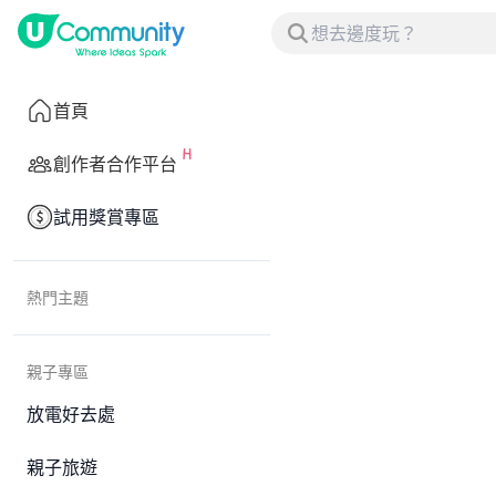
首頁
創作者合作平台
試用獎賞專區
熱門主題
親子專區
放電好去處
親子旅遊