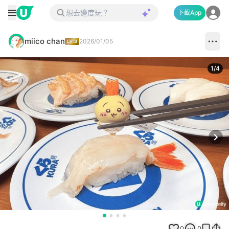
下載App
miico chan
2026/01/05
1
/
4
Next
0
0