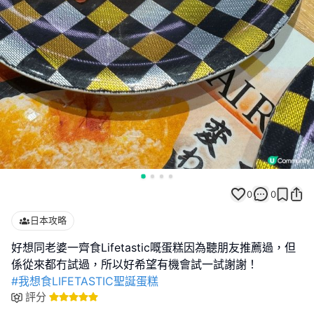
0
0
日本攻略
好想同老婆一齊食Lifetastic嘅蛋糕因為聽朋友推薦過，但
#我想食LIFETASTIC聖誕蛋糕
評分