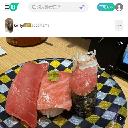
下載App
kelly
2025/12/12
1
/
4
Next