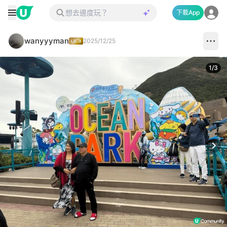
下載App
wanyyyman
2025/12/25
1
/
3
Next