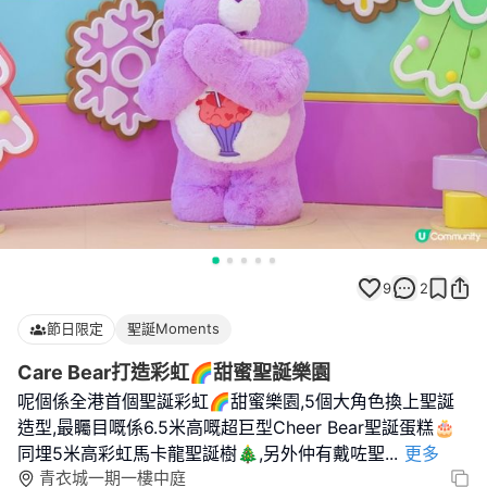
9
2
節日限定
聖誕Moments
Care Bear打造彩虹🌈甜蜜聖誕樂園
呢個係全港首個聖誕彩虹🌈甜蜜樂園,5個大角色換上聖誕
造型,最矚目嘅係6.5米高嘅超巨型Cheer Bear聖誕蛋糕🎂
同埋5米高彩虹馬卡龍聖誕樹🎄,另外仲有戴咗聖
...
更多
青衣城一期一樓中庭