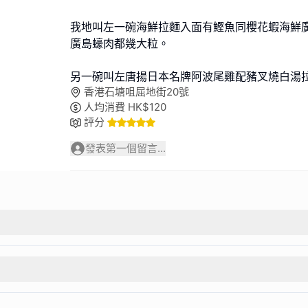
我地叫左一碗海鮮拉麵入面有鰹魚同櫻花蝦海鮮
廣島蠔肉都幾大粒。
另一碗叫左唐揚日本名牌阿波尾雞配豬叉燒白湯
香港石塘咀屈地街20號
人均消費
HK$
120
評分
發表第一個留言...