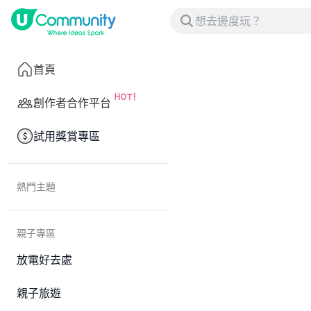
首頁
創作者合作平台
試用獎賞專區
熱門主題
親子專區
放電好去處
親子旅遊