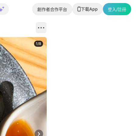
下載App
創作者合作平台
登入/註冊
1
/
8