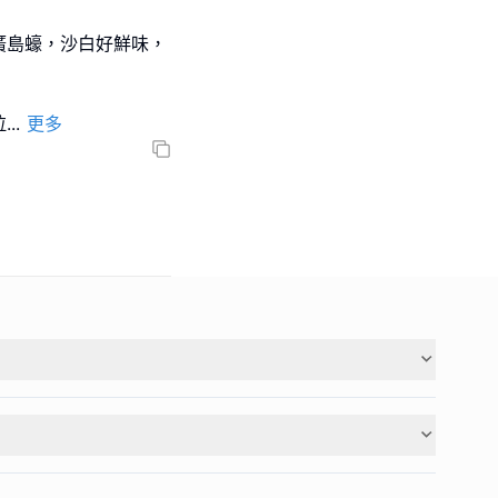
廣島蠔，沙白好鮮味，
拉
...
更多