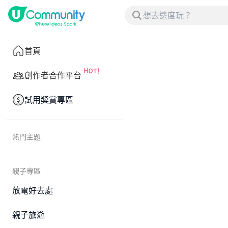
首頁
創作者合作平台
試用獎賞專區
熱門主題
親子專區
放電好去處
親子旅遊