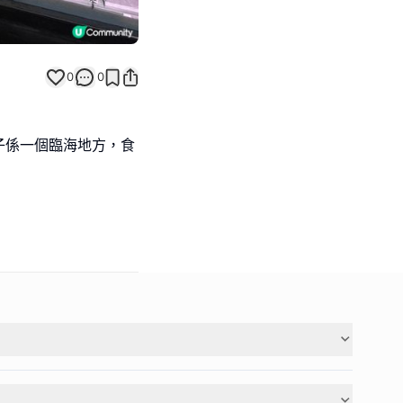
0
0
子係一個臨海地方，食