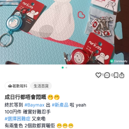
1
0
著數報料
生活百貨
成日行都唔會悶嘅 🤭🤭
終於等到
#Baymax
出
#新產品
啦 yeah
#選擇困難症
又來嘞
有兩隻色 2個款都買曬佢 😁😁😁