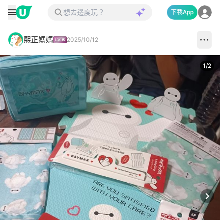
下載App
熙正媽媽
2025/10/12
1
/
2
Next