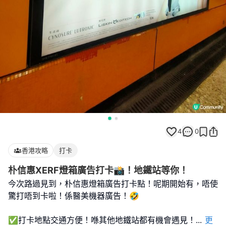
4
0
香港攻略
打卡
朴信惠XERF燈箱廣告打卡📸！地鐵站等你！
今次路過見到，朴信惠燈箱廣告打卡點！呢期開始有，唔使
驚打唔到卡啦！係醫美機器廣告！🤣
✅打卡地點交通方便！喺其他地鐵站都有機會遇見！
...
更