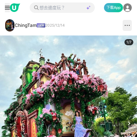
下載App
ChingTam
2025/12/14
1
/
7
Next