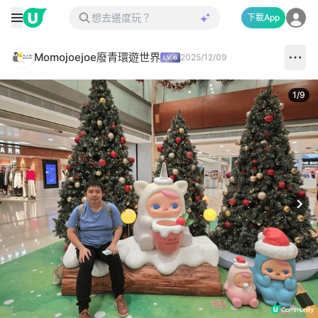
下載App
Momojoejoe廢青環遊世界
2025/12/09
1
/
9
Next