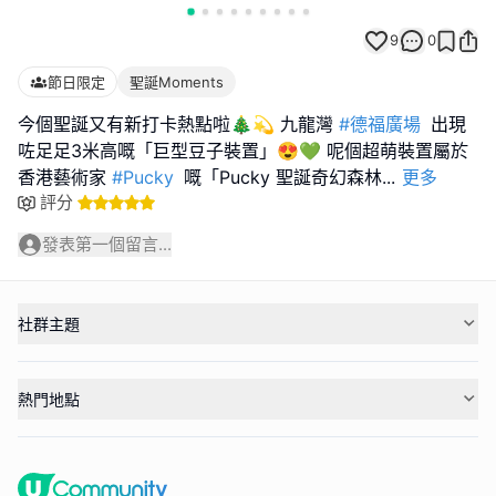
9
0
節日限定
聖誕Moments
今個聖誕又有新打卡熱點啦🎄💫 九龍灣
#德福廣場
出現
咗足足3米高嘅「巨型豆子裝置」😍💚 呢個超萌裝置屬於
香港藝術家
#Pucky
嘅「Pucky 聖誕奇幻森林
...
更多
評分
發表第一個留言...
社群主題
熱門地點